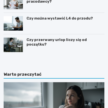
pracodawcy?
Czy można wystawić L4 do przodu?
Czy przerwany urlop liczy się od
początku?
J
J
a
a
k
k
i
p
e
r
Warto przeczytać
p
z
y
y
t
g
a
o
n
t
i
o
a
w
m
a