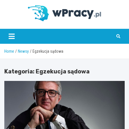
Skip
to
content
wPracy.pl
Home
Newsy
Egzekucja sądowa
Kategoria:
Egzekucja sądowa