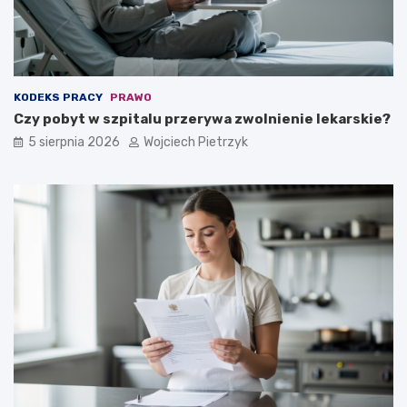
w
a
l
i
f
i
KODEKS PRACY
PRAWO
k
Czy pobyt w szpitalu przerywa zwolnienie lekarskie?
a
c
5 sierpnia 2026
Wojciech Pietrzyk
y
j
n
e
j
?