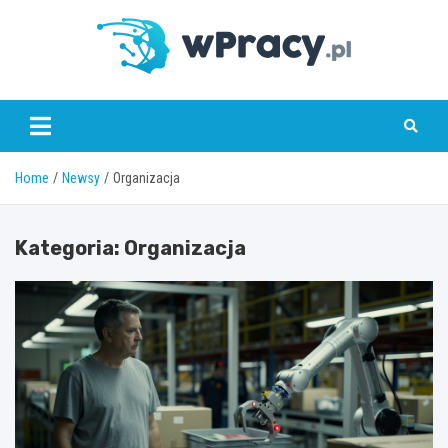
Skip
to
content
wPracy.pl
Home
Newsy
Organizacja
Kategoria:
Organizacja