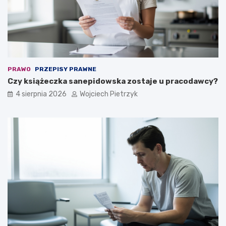
e
k
w
a
l
i
f
PRAWO
PRZEPISY PRAWNE
i
Czy książeczka sanepidowska zostaje u pracodawcy?
k
a
4 sierpnia 2026
Wojciech Pietrzyk
c
y
j
n
e
j
?