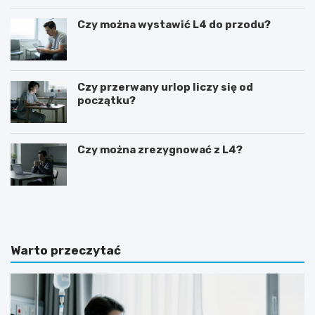
Czy można wystawić L4 do przodu?
Czy przerwany urlop liczy się od
początku?
Czy można zrezygnować z L4?
J
J
a
a
k
k
i
p
e
r
Warto przeczytać
p
z
y
y
t
g
a
o
n
t