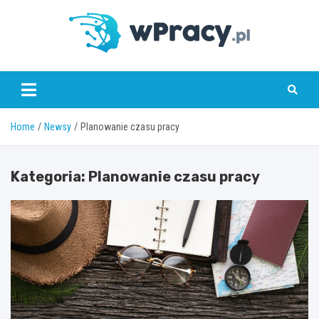
Skip
to
content
wPracy.pl
Home
Newsy
Planowanie czasu pracy
Kategoria:
Planowanie czasu pracy