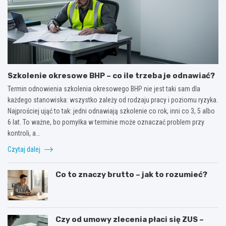
Szkolenie okresowe BHP – co ile trzeba je odnawiać?
Termin odnowienia szkolenia okresowego BHP nie jest taki sam dla
każdego stanowiska: wszystko zależy od rodzaju pracy i poziomu ryzyka.
Najprościej ująć to tak: jedni odnawiają szkolenie co rok, inni co 3, 5 albo
6 lat. To ważne, bo pomyłka w terminie może oznaczać problem przy
kontroli, a…
Czytaj dalej
Co to znaczy brutto – jak to rozumieć?
Czy od umowy zlecenia płaci się ZUS –