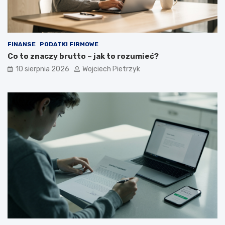
w
a
l
i
f
FINANSE
PODATKI FIRMOWE
i
Co to znaczy brutto – jak to rozumieć?
k
a
10 sierpnia 2026
Wojciech Pietrzyk
c
y
j
n
e
j
?