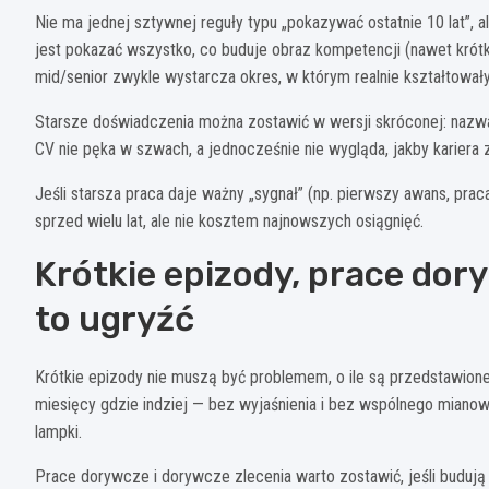
Nie ma jednej sztywnej reguły typu „pokazywać ostatnie 10 lat”, a
jest pokazać wszystko, co buduje obraz kompetencji (nawet krótki
mid/senior zwykle wystarcza okres, w którym realnie kształtowa
Starsze doświadczenia można zostawić w wersji skróconej: nazwa
CV nie pęka w szwach, a jednocześnie nie wygląda, jakby kariera 
Jeśli starsza praca daje ważny „sygnał” (np. pierwszy awans, prac
sprzed wielu lat, ale nie kosztem najnowszych osiągnięć.
Krótkie epizody, prace dor
to ugryźć
Krótkie epizody nie muszą być problemem, o ile są przedstawione l
miesięcy gdzie indziej — bez wyjaśnienia i bez wspólnego miano
lampki.
Prace dorywcze i dorywcze zlecenia warto zostawić, jeśli budują 