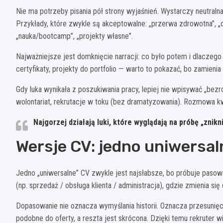
Nie ma potrzeby pisania pół strony wyjaśnień. Wystarczy neutralna
Przykłady, które zwykle są akceptowalne: „przerwa zdrowotna”, „opi
„nauka/bootcamp”, „projekty własne”.
Najważniejsze jest domknięcie narracji: co było potem i dlaczego t
certyfikaty, projekty do portfolio — warto to pokazać, bo zamienia
Gdy luka wynikała z poszukiwania pracy, lepiej nie wpisywać „bezro
wolontariat, rekrutacje w toku (bez dramatyzowania). Rozmowa kwal
Najgorzej działają luki, które wyglądają na próbę „znikn
Wersje CV: jedno uniwersa
Jedno „uniwersalne” CV zwykle jest najsłabsze, bo próbuje pasow
(np. sprzedaż / obsługa klienta / administracja), gdzie zmienia si
Dopasowanie nie oznacza wymyślania historii. Oznacza przesunięcie
podobne do oferty, a reszta jest skrócona. Dzięki temu rekruter wid