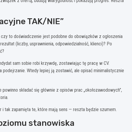
ą związek z ofertą, budują wiarygodność i pokazują progres. Reszta
tacyjne TAK/NIE”
: czy to doświadczenie jest podobne do obowiązków z ogłoszenia
rezultat (liczby, usprawnienia, odpowiedzialność, klienci)? Po
ać?
andydat sam sobie robi krzywdę, zostawiając tę pracę w CV.
a podejrzanie. Wtedy lepiej ją zostawić, ale opisać minimalistycznie
nie powinno składać się głównie z opisów prac „okołozawodowych”,
oria.
er i tak zapamięta te, które mają sens — reszta będzie szumem.
poziomu stanowiska