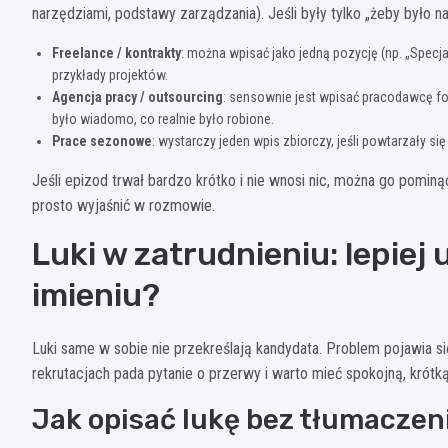
narzędziami, podstawy zarządzania). Jeśli były tylko „żeby było 
Freelance / kontrakty
: można wpisać jako jedną pozycję (np. „Specj
przykłady projektów.
Agencja pracy / outsourcing
: sensownie jest wpisać pracodawcę for
było wiadomo, co realnie było robione.
Prace sezonowe
: wystarczy jeden wpis zbiorczy, jeśli powtarzały się
Jeśli epizod trwał bardzo krótko i nie wnosi nic, można go pominą
prosto wyjaśnić w rozmowie.
Luki w zatrudnieniu: lepie
imieniu?
Luki same w sobie nie przekreślają kandydata. Problem pojawia s
rekrutacjach pada pytanie o przerwy i warto mieć spokojną, krótk
Jak opisać lukę bez tłumaczeni