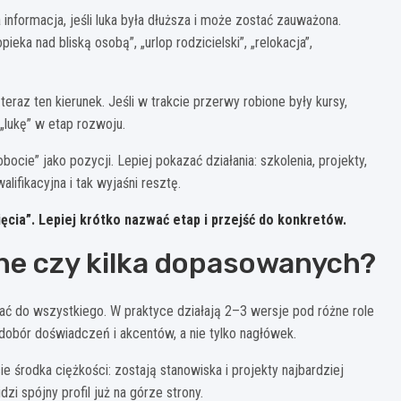
 informacja, jeśli luka była dłuższa i może zostać zauważona.
eka nad bliską osobą”, „urlop rodzicielski”, „relokacja”,
eraz ten kierunek. Jeśli w trakcie przerwy robione były kursy,
 „lukę” w etap rozwoju.
bocie” jako pozycji. Lepiej pokazać działania: szkolenia, projekty,
ifikacyjna i tak wyjaśni resztę.
ięcia”. Lepiej krótko nazwać etap i przejść do konkretów.
lne czy kilka dopasowanych?
ać do wszystkiego. W praktyce działają 2–3 wersje pod różne role
ę dobór doświadczeń i akcentów, a nie tylko nagłówek.
 środka ciężkości: zostają stanowiska i projekty najbardziej
zi spójny profil już na górze strony.