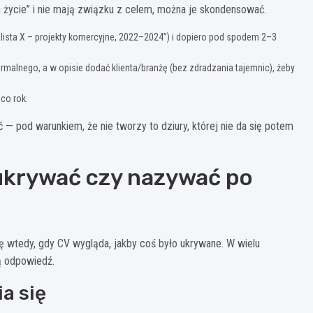
na życie” i nie mają związku z celem, można je skondensować.
alista X – projekty komercyjne, 2022–2024”) i dopiero pod spodem 2–3
malnego, a w opisie dodać klienta/branżę (bez zdradzania tajemnic), żeby
 co rok.
ć — pod warunkiem, że nie tworzy to dziury, której nie da się potem
j ukrywać czy nazywać po
ię wtedy, gdy CV wygląda, jakby coś było ukrywane. W wielu
ą odpowiedź.
a się