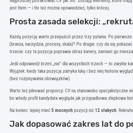
Najprościej potraktować CV jak filtr: zostają elementy, które maj
jest tłem — i tło też można opowiedzieć, tylko krócej.
Prosta zasada selekcji: „rekru
Każdą pozycję warto przepuścić przez trzy pytania. Po pierwsze
(branża, narzędzia, procesy, skala)? Po drugie: czy da się pokazać 
trzecie: czy ta pozycja poprawia obraz kariery, zamiast go miesz
Jeśli odpowiedź brzmi „nie” dla wszystkich trzech — to zwykle k
Wyjątek: kiedy taka pozycja zamyka lukę i bez niej historia wygląd
(bez rozpisywania obowiązków).
Warto też pilnować proporcji. CV na stanowisko specjalistyczne 
bo wtedy profil kandydata wygląda jak przypadkowa zlepkowa hist
Na koniec: lepiej mieć
5 mocnych
pozycji niż
12 słabych
. Rekrut
Jak dopasować zakres lat do 