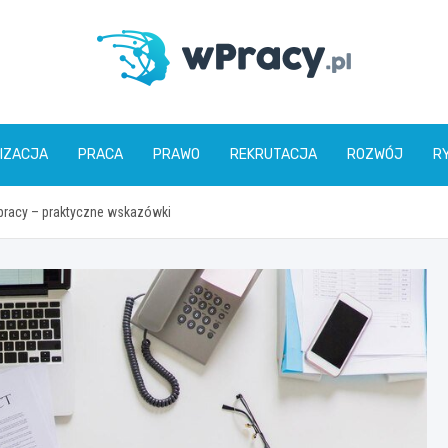
wPracy.pl
IZACJA
PRACA
PRAWO
REKRUTACJA
ROZWÓJ
R
pracy – praktyczne wskazówki