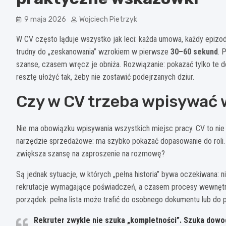
9 maja 2026
Wojciech Pietrzyk
W CV często ląduje wszystko jak leci: każda umowa, każdy epizod,
trudny do „zeskanowania” wzrokiem w pierwsze
30–60 sekund
. 
szanse, czasem wręcz je obniża. Rozwiązanie: pokazać tylko te d
resztę ułożyć tak, żeby nie zostawić podejrzanych dziur.
Czy w CV trzeba wpisywać 
Nie ma obowiązku wpisywania wszystkich miejsc pracy. CV to nie je
narzędzie sprzedażowe: ma szybko pokazać dopasowanie do roli. W
zwiększa szansę na zaproszenie na rozmowę?
Są jednak sytuacje, w których „pełna historia” bywa oczekiwana: n
rekrutacje wymagające poświadczeń, a czasem procesy wewnętrz
porządek: pełna lista może trafić do osobnego dokumentu lub do 
Rekruter zwykle nie szuka „kompletności”. Szuka
dowo