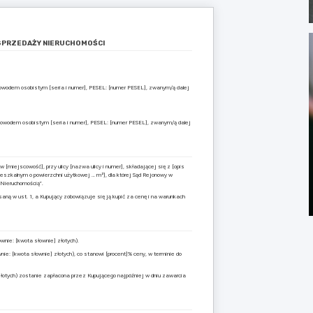
PRZEDAŻY NIERUCHOMOŚCI
dowodem osobistym [seria i numer], PESEL: [numer PESEL], zwanym/ą dalej
dowodem osobistym [seria i numer], PESEL: [numer PESEL], zwanym/ą dalej
 [miejscowość], przy ulicy [nazwa ulicy i numer], składającej się z [opis
eszkalnym o powierzchni użytkowej … m²], dla której Sąd Rejonowy w
„Nieruchomością”.
ną w ust. 1, a Kupujący zobowiązuje się ją kupić za cenę i na warunkach
wnie: [kwota słownie] złotych).
ie: [kwota słownie] złotych), co stanowi [procent]% ceny, w terminie do
złotych) zostanie zapłacona przez Kupującego najpóźniej w dniu zawarcia