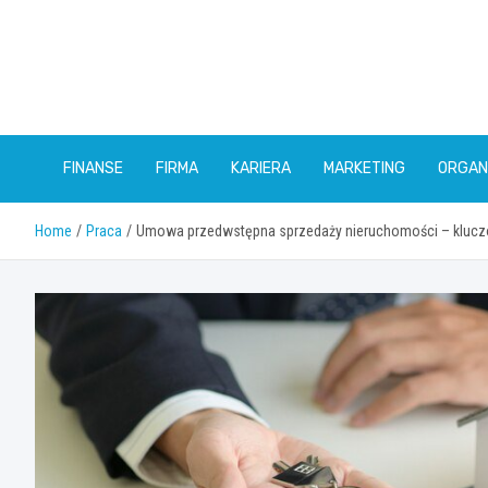
Skip
to
content
FINANSE
FIRMA
KARIERA
MARKETING
ORGAN
Home
Praca
Umowa przedwstępna sprzedaży nieruchomości – klucz