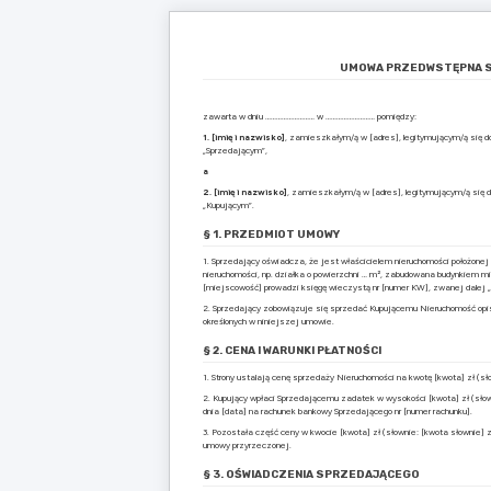
UMOWA PRZEDWSTĘPNA S
zawarta w dniu ……………………… w ……………………… pomiędzy:
1. [imię i nazwisko]
, zamieszkałym/ą w [adres], legitymującym/ą się 
„Sprzedającym”,
a
2. [imię i nazwisko]
, zamieszkałym/ą w [adres], legitymującym/ą się 
„Kupującym”.
§ 1. PRZEDMIOT UMOWY
1. Sprzedający oświadcza, że jest właścicielem nieruchomości położonej w
nieruchomości, np. działka o powierzchni … m², zabudowana budynkiem mi
[miejscowość] prowadzi księgę wieczystą nr [numer KW], zwanej dalej 
2. Sprzedający zobowiązuje się sprzedać Kupującemu Nieruchomość opisa
określonych w niniejszej umowie.
§ 2. CENA I WARUNKI PŁATNOŚCI
1. Strony ustalają cenę sprzedaży Nieruchomości na kwotę [kwota] zł (sło
2. Kupujący wpłaci Sprzedającemu zadatek w wysokości [kwota] zł (słown
dnia [data] na rachunek bankowy Sprzedającego nr [numer rachunku].
3. Pozostała część ceny w kwocie [kwota] zł (słownie: [kwota słownie] 
umowy przyrzeczonej.
§ 3. OŚWIADCZENIA SPRZEDAJĄCEGO