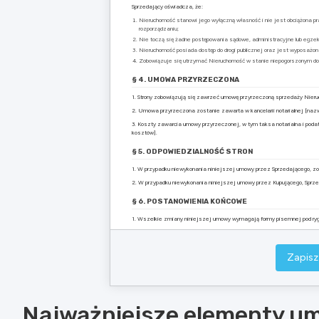
Sprzedający oświadcza, że:
Nieruchomość stanowi jego wyłączną własność i nie jest obciążona pr
rozporządzaniu;
Nie toczą się żadne postępowania sądowe, administracyjne lub egze
Nieruchomość posiada dostęp do drogi publicznej oraz jest wyposażo
Zobowiązuje się utrzymać Nieruchomość w stanie niepogorszonym do
§ 4. UMOWA PRZYRZECZONA
1. Strony zobowiązują się zawrzeć umowę przyrzeczoną sprzedaży Nieruch
2. Umowa przyrzeczona zostanie zawarta w kancelarii notarialnej [nazwa 
3. Koszty zawarcia umowy przyrzeczonej, w tym taksa notarialna i podat
kosztów].
§ 5. ODPOWIEDZIALNOŚĆ STRON
1. W przypadku niewykonania niniejszej umowy przez Sprzedającego, z
2. W przypadku niewykonania niniejszej umowy przez Kupującego, Spr
§ 6. POSTANOWIENIA KOŃCOWE
1. Wszelkie zmiany niniejszej umowy wymagają formy pisemnej pod ryg
2. W sprawach nieuregulowanych niniejszą umową mają zastosowanie pr
3. Umowę sporządzono w dwóch jednobrzmiących egzemplarzach, po jedn
Zapisz
……………………………..
Sprzedający
Najważniejsze elementy u