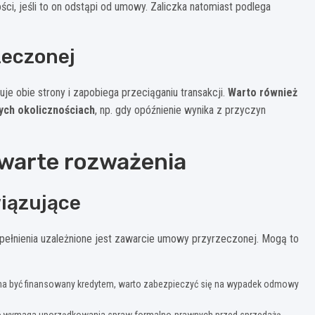
i, jeśli to on odstąpi od umowy. Zaliczka natomiast podlega
zeczonej
je obie strony i zapobiega przeciąganiu transakcji.
Warto również
ych okolicznościach
, np. gdy opóźnienie wynika z przyczyn
warte rozważenia
wiązujące
spełnienia uzależnione jest zawarcie umowy przyrzeczonej. Mogą to
 ma być finansowany kredytem, warto zabezpieczyć się na wypadek odmowy
 wymaga uporządkowania spraw formalno-prawnych przed sprzedażą.