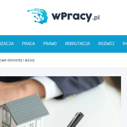
wPracy.pl
IZACJA
PRACA
PRAWO
REKRUTACJA
ROZWÓJ
R
owe elementy i wzory