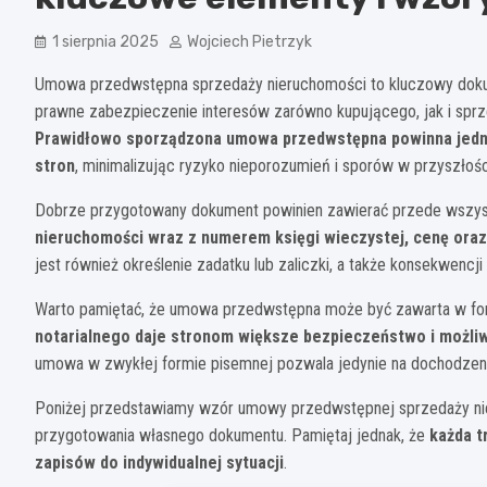
1 sierpnia 2025
Wojciech Pietrzyk
Umowa przedwstępna sprzedaży nieruchomości to kluczowy dokum
prawne zabezpieczenie interesów zarówno kupującego, jak i sp
Prawidłowo sporządzona umowa przedwstępna powinna jedno
stron
, minimalizując ryzyko nieporozumień i sporów w przyszłośc
Dobrze przygotowany dokument powinien zawierać przede wszy
nieruchomości wraz z numerem księgi wieczystej, cenę ora
jest również określenie zadatku lub zaliczki, a także konsekwenc
Warto pamiętać, że umowa przedwstępna może być zawarta w form
notarialnego daje stronom większe bezpieczeństwo i możl
umowa w zwykłej formie pisemnej pozwala jedynie na dochodzen
Poniżej przedstawiamy wzór umowy przedwstępnej sprzedaży nier
przygotowania własnego dokumentu. Pamiętaj jednak, że
każda t
zapisów do indywidualnej sytuacji
.