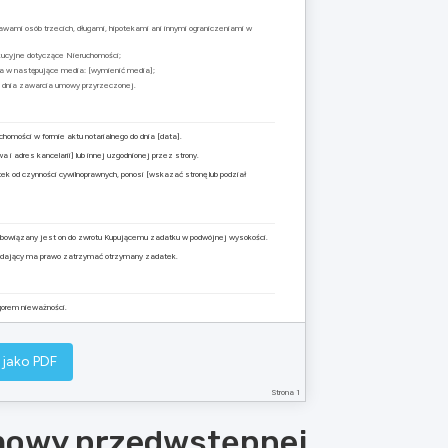
awami osób trzecich, długami, hipotekami ani innymi ograniczeniami w
kucyjne dotyczące Nieruchomości;
na w następujące media: [wymienić media];
 dnia zawarcia umowy przyrzeczonej.
omości w formie aktu notarialnego do dnia [data].
i adres kancelarii] lub innej uzgodnionej przez strony.
ek od czynności cywilnoprawnych, ponosi [wskazać stronę lub podział
obowiązany jest on do zwrotu Kupującemu zadatku w podwójnej wysokości.
zedający ma prawo zatrzymać otrzymany zadatek.
orem nieważności.
zepisy Kodeksu cywilnego.
ym dla każdej ze stron.
 jako PDF
……………………………..
Strona 1
Kupujący
mowy przedwstępnej