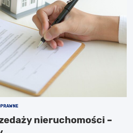
OPRAWNE
edaży nieruchomości –
y