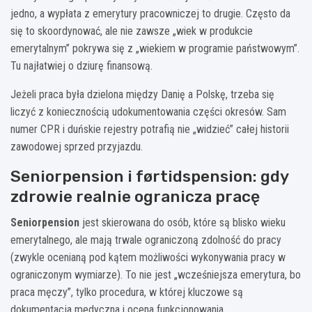
jedno, a wypłata z emerytury pracowniczej to drugie. Często da
się to skoordynować, ale nie zawsze „wiek w produkcie
emerytalnym” pokrywa się z „wiekiem w programie państwowym”.
Tu najłatwiej o dziurę finansową.
Jeżeli praca była dzielona między Danię a Polskę, trzeba się
liczyć z koniecznością udokumentowania części okresów. Sam
numer CPR i duńskie rejestry potrafią nie „widzieć” całej historii
zawodowej sprzed przyjazdu.
Seniorpension i førtidspension: gdy
zdrowie realnie ogranicza pracę
Seniorpension
jest skierowana do osób, które są blisko wieku
emerytalnego, ale mają trwale ograniczoną zdolność do pracy
(zwykle ocenianą pod kątem możliwości wykonywania pracy w
ograniczonym wymiarze). To nie jest „wcześniejsza emerytura, bo
praca męczy”, tylko procedura, w której kluczowe są
dokumentacja medyczna i ocena funkcjonowania.