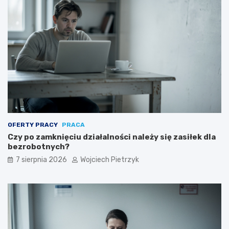
j
?
OFERTY PRACY
PRACA
Czy po zamknięciu działalności należy się zasiłek dla
bezrobotnych?
7 sierpnia 2026
Wojciech Pietrzyk