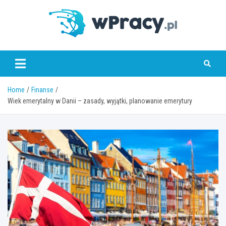
Skip
to
content
wPracy.pl
Home
Finanse
Wiek emerytalny w Danii – zasady, wyjątki, planowanie emerytury