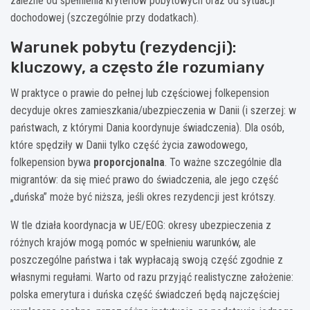
zależne od spełnienia kryteriów pobytowych oraz od sytuacji
dochodowej (szczególnie przy dodatkach).
Warunek pobytu (rezydencji):
kluczowy, a często źle rozumiany
W praktyce o prawie do pełnej lub częściowej folkepension
decyduje okres zamieszkania/ubezpieczenia w Danii (i szerzej: w
państwach, z którymi Dania koordynuje świadczenia). Dla osób,
które spędziły w Danii tylko część życia zawodowego,
folkepension bywa
proporcjonalna
. To ważne szczególnie dla
migrantów: da się mieć prawo do świadczenia, ale jego część
„duńska” może być niższa, jeśli okres rezydencji jest krótszy.
W tle działa koordynacja w UE/EOG: okresy ubezpieczenia z
różnych krajów mogą pomóc w spełnieniu warunków, ale
poszczególne państwa i tak wypłacają swoją część zgodnie z
własnymi regułami. Warto od razu przyjąć realistyczne założenie:
polska emerytura i duńska część świadczeń będą najczęściej