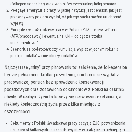
(folkepensionsalder) oraz warunków ewentualnej tidlig pension.
Podgląd emerytur z pracy
: w jakiej instytucji jest pension, jaki jest
przewidywany poziom wypłat, od jakiego wieku można uruchomić
wypłatę.
Porządek w stażu
: okresy pracy w Polsce (ZUS), okresy w Danii
(ATP/pracodawcy) i ewentualne luki – co będzie trzeba
udokumentować.
Scenariusz podatkowy
: czy kumulacja wypłat w jednym roku nie
podbije podatków i nie obniży dodatków.
Najczęstsze „miny” przy planowaniu to: założenie, że folkepension
będzie pełna mimo krótkiej rezydencji, uruchomienie wypłat z
pracowniczej pension bez sprawdzenia konsekwencji
podatkowych oraz zostawienie dokumentów z Polski na ostatnią
chwilę. W realnym życiu to kończy się nerwowym czekaniem, a
niekiedy koniecznością życia przez kilka miesięcy z
oszczędności.
Dokumenty z Polski
: świadectwa pracy, decyzje ZUS, potwierdzenia
okresów składkowych i nieskładkowych – w praktyce im pełniej, tym