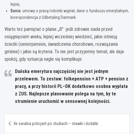
lepiej.
Dania
: umowy o pracę/odcinki wypłat, dane o funduszu emerytalnym,
korespondencja z Udbetaling Danmark.
Warto też pamiętać o planie „B”: jeśli zdrowie siada przed
osiągnięciem wieku, lepiej wcześniej wiedzieć, jakie istnieją
ścieżki (seniorpension, świadczenia chorobowe, rozwiązania
gminne) i jakie są kryteria. To nie jest przyjemny temat, ale daje
spokój, gdy sytuacja nagle się komplikuje.
Duńska emerytura najczęściej nie jest jednym
przelewem.
To zestaw: folkepension + ATP + pension z
pracy, a przy historii PL–DK dodatkowo osobna wypłata
z ZUS. Najlepsze planowanie polega na tym, by te
strumienie uruchomić w sensownej kolejności.
Nawigacja
Ile zarabia policjant po studiach – stawki i dodatki
wpisu