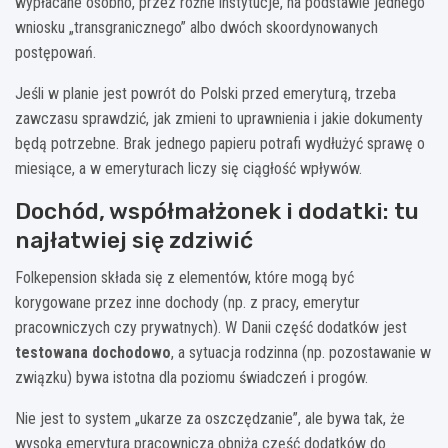
wypłacane osobno, przez różne instytucje, na podstawie jednego
wniosku „transgranicznego” albo dwóch skoordynowanych
postępowań.
Jeśli w planie jest powrót do Polski przed emeryturą, trzeba
zawczasu sprawdzić, jak zmieni to uprawnienia i jakie dokumenty
będą potrzebne. Brak jednego papieru potrafi wydłużyć sprawę o
miesiące, a w emeryturach liczy się ciągłość wpływów.
Dochód, współmałżonek i dodatki: tu
najłatwiej się zdziwić
Folkepension składa się z elementów, które mogą być
korygowane przez inne dochody (np. z pracy, emerytur
pracowniczych czy prywatnych). W Danii część dodatków jest
testowana dochodowo
, a sytuacja rodzinna (np. pozostawanie w
związku) bywa istotna dla poziomu świadczeń i progów.
Nie jest to system „ukarze za oszczędzanie”, ale bywa tak, że
wysoka emerytura pracownicza obniża część dodatków do