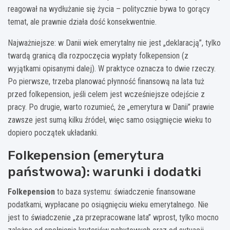
reagował na wydłużanie się życia – politycznie bywa to gorący
temat, ale prawnie działa dość konsekwentnie.
Najważniejsze: w Danii wiek emerytalny nie jest „deklaracją”, tylko
twardą granicą dla rozpoczęcia wypłaty folkepension (z
wyjątkami opisanymi dalej). W praktyce oznacza to dwie rzeczy.
Po pierwsze, trzeba planować płynność finansową na lata tuż
przed folkepension, jeśli celem jest wcześniejsze odejście z
pracy. Po drugie, warto rozumieć, że „emerytura w Danii” prawie
zawsze jest sumą kilku źródeł, więc samo osiągnięcie wieku to
dopiero początek układanki.
Folkepension (emerytura
państwowa): warunki i dodatki
Folkepension
to baza systemu: świadczenie finansowane
podatkami, wypłacane po osiągnięciu wieku emerytalnego. Nie
jest to świadczenie „za przepracowane lata” wprost, tylko mocno