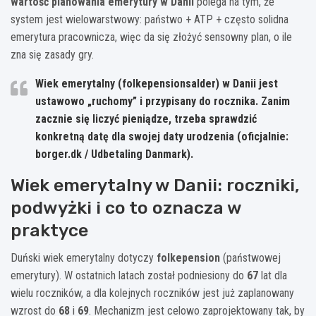
wartość planowania emerytury w Danii
polega na tym, że
system jest wielowarstwowy: państwo + ATP + często solidna
emerytura pracownicza, więc da się złożyć sensowny plan, o ile
zna się zasady gry.
Wiek emerytalny (folkepensionsalder) w Danii jest
ustawowo „ruchomy” i przypisany do rocznika.
Zanim
zacznie się liczyć pieniądze, trzeba sprawdzić
konkretną datę dla swojej daty urodzenia (oficjalnie:
borger.dk / Udbetaling Danmark).
Wiek emerytalny w Danii: roczniki,
podwyżki i co to oznacza w
praktyce
Duński wiek emerytalny dotyczy
folkepension
(państwowej
emerytury). W ostatnich latach został podniesiony do
67
lat dla
wielu roczników, a dla kolejnych roczników jest już zaplanowany
wzrost do
68
i
69
. Mechanizm jest celowo zaprojektowany tak, by