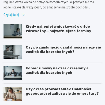
reguluje kwota wolna od potrąceń komorniczych. W praktyce nie ma
jednej stawki dla wszystkich, bo znaczenie ma źródło dochodu,…
Czytaj dalej
Kiedy najlepiej wnioskować o urlop
zdrowotny – najważniejsze terminy
Czy po zamknięciu działalności należy się
zasiłek dla bezrobotnych?
Koniec umowy na czas określony a
zasiłek dla bezrobotnych
Czy okres prowadzenia działalności
gospodarczej zalicza się do emerytury?
J
J
a
a