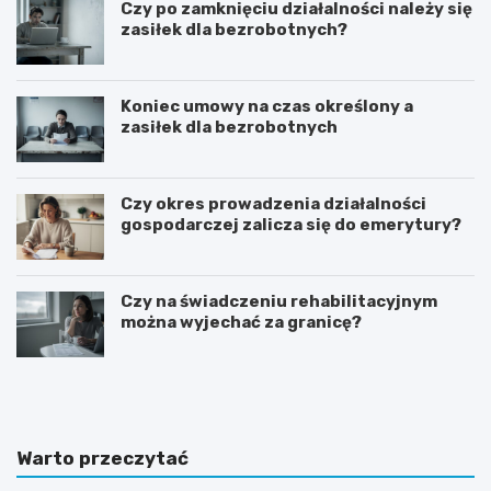
Czy po zamknięciu działalności należy się
zasiłek dla bezrobotnych?
Koniec umowy na czas określony a
zasiłek dla bezrobotnych
Czy okres prowadzenia działalności
gospodarczej zalicza się do emerytury?
Czy na świadczeniu rehabilitacyjnym
można wyjechać za granicę?
J
J
a
a
k
k
i
p
e
r
Warto przeczytać
p
z
y
y