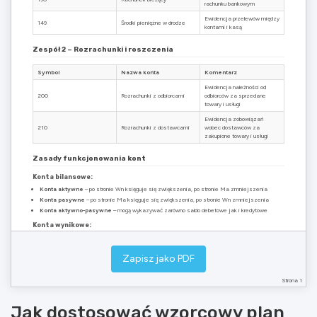
rachunku bankowym
Ewidencja przelewów między
149
Środki pieniężne w drodze
kontami i kasą
Zespół 2 – Rozrachunki i roszczenia
Symbol
Nazwa konta
Komentarz
Ewidencja należności od
200
Rozrachunki z odbiorcami
odbiorców za sprzedane
towary i usługi
Ewidencja zobowiązań
210
Rozrachunki z dostawcami
wobec dostawców za
zakupione towary i usługi
Zasady funkcjonowania kont
Konta bilansowe:
Konta aktywne
– po stronie Wn księguje się zwiększenia, po stronie Ma zmniejszenia
Konta pasywne
– po stronie Ma księguje się zwiększenia, po stronie Wn zmniejszenia
Konta aktywno-pasywne
– mogą wykazywać zarówno saldo debetowe jak i kredytowe
Konta wynikowe:
Konta przychodów
– po stronie Ma księguje się przychody, po stronie Wn – zmniejszenia
przychodów
Konta kosztów
– po stronie Wn księguje się koszty, po stronie Ma – zmniejszenia kosztów
Zapisz jako PDF
Strona 1
Data aktualizacji: 15 maja 2023 r.
Jak dostosować wzorcowy plan