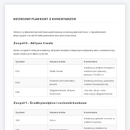
WZORCOWY PLAN KONT Z KOMENTARZEM
Niniejszy dokument przedstawia podstawowy wzorcowy plan kont wraz z objaśnieniami
dotyczącymi zasad ich funkcjonowania oraz przeznaczenia.
Zespół 0 – Aktywa trwałe
Konta zespołu 0 służą do ewidencji aktywów trwałych, których przewidywany okres ekonomicznej
użyteczności jest dłuższy niż rok.
Symbol
Nazwa konta
Komentarz
Ewidencja środków trwałych o
010
Środki trwałe
wartości początkowej
powyżej 10.000 zł
Wartości niematerialne i
Ewidencja licencji, patentów,
020
prawne
znaków towarowych itp.
Długoterminowe aktywa
Udziały, akcje i inne
030
finansowe
inwestycje długoterminowe
Zespół 1 – Środki pieniężne i rachunki bankowe
Symbol
Nazwa konta
Komentarz
Ewidencja gotówki w kasie w
100
Kasa
walucie krajowej
Ewidencja środków na
130
Rachunek bieżący