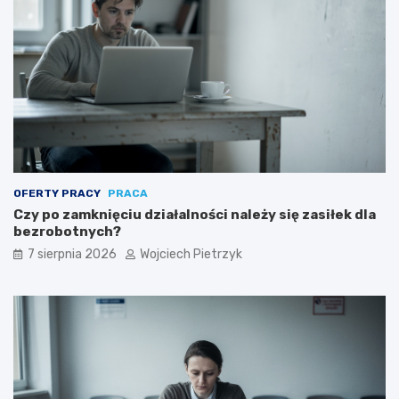
o
ę
w
?
i
e
k
w
a
l
i
f
i
OFERTY PRACY
PRACA
k
Czy po zamknięciu działalności należy się zasiłek dla
a
bezrobotnych?
c
y
7 sierpnia 2026
Wojciech Pietrzyk
j
n
e
j
?