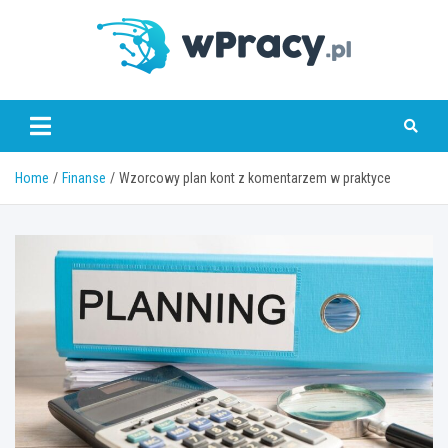
Skip
to
content
wPracy.pl
Home
Finanse
Wzorcowy plan kont z komentarzem w praktyce