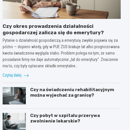
Czy okres prowadzenia działalności
gospodarczej zalicza się do emerytury?
Pytanie o działalność gospodarczą a emeryturę zwykle pojawia się za
późno — dopiero wtedy, gdy w PUE ZUS brakuje lat albo prognozowana
kwota świadczenia wygląda słabo. Problem polega na tym, że samo
posiadanie firmy nie daje automatycznie „lat do emerytury”. Znaczenie
ma to, czy były opłacane składki emerytalne…
Czytaj dalej
Czy na świadczeniu rehabilitacyjnym
można wyjechać za granicę?
Czy pobyt w szpitalu przerywa
zwolnienie lekarskie?