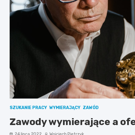
SZUKANIE PRACY
WYMIERAJĄCY
ZAWÓD
Zawody wymierające a ofe
24 lipca 2022
Wojciech Pietrzyk