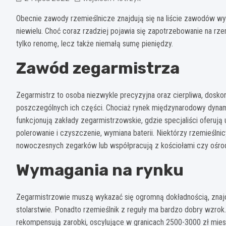
Obecnie zawody rzemieślnicze znajdują się na liście zawodów wy
niewielu. Choć coraz rzadziej pojawia się zapotrzebowanie na rze
tylko renomę, lecz także niemałą sumę pieniędzy.
Zawód zegarmistrza
Zegarmistrz to osoba niezwykle precyzyjna oraz cierpliwa, dosk
poszczególnych ich części. Chociaż rynek międzynarodowy dynami
funkcjonują zakłady zegarmistrzowskie, gdzie specjaliści oferują
polerowanie i czyszczenie, wymiana baterii. Niektórzy rzemieśln
nowoczesnych zegarków lub współpracują z kościołami czy ośrod
Wymagania na rynku
Zegarmistrzowie muszą wykazać się ogromną dokładnością, znajo
stolarstwie. Ponadto rzemieślnik z reguły ma bardzo dobry wz
rekompensują zarobki, oscylujące w granicach 2500-3000 zł mies