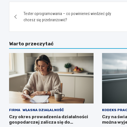
Nawigacja
Tester oprogramowania – co powinieneś wiedzieć gdy
wpisu
chcesz się przebranżowić?
Warto przeczytać
FIRMA
WŁASNA DZIAŁALNOŚĆ
KODEKS PRA
Czy okres prowadzenia działalności
Czy na świ
gospodarczej zalicza się do
można wyje