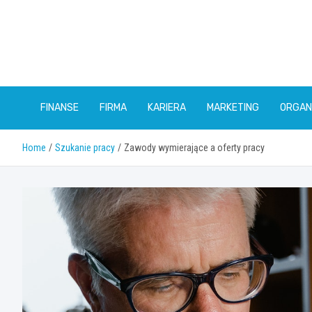
Skip
to
content
FINANSE
FIRMA
KARIERA
MARKETING
ORGAN
Home
Szukanie pracy
Zawody wymierające a oferty pracy