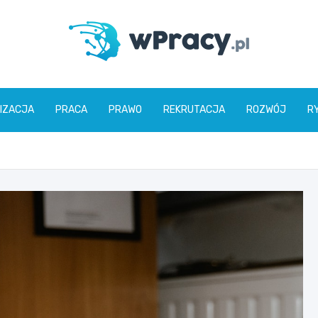
wPracy.pl
IZACJA
PRACA
PRAWO
REKRUTACJA
ROZWÓJ
R