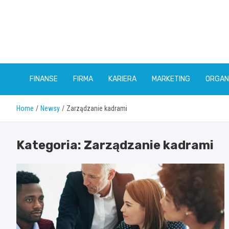
Skip
to
content
FINANSE
FIRMA
KARIERA
MARKETING
ORGAN
Home
Newsy
Zarządzanie kadrami
Kategoria:
Zarządzanie kadrami