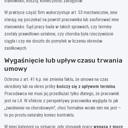
stanowisko, koszty, konieczność zastępstw.
W praktyce część firm wykorzystuje art. 53 mechanicznie, inne
starają się poczekać na powrót pracownika lub zaoferować inne
stanowisko. Sąd pracy bada w takich sprawach, czy terminy
zostały prawidłowo ustalone, czy choroba była rzeczywiście
ciągła i czy nie doszło do pomyłek w liczeniu okresów
zasiłkowych.
Wygaśnięcie lub upływ czasu trwania
umowy
Ochrona z art. 41 k.p. nie zmienia faktu, że umowa na czas
określony lub na okres próby
kończy się z upływem terminu
.
Pracodawca nie musi jej przedłużać tylko dlatego, że pracownik
jest na L4. W efekcie z perspektywy pracownika wygląda to jak
„zwolnienie na chorobowym”, choć formalnie wcale nim nie jest –
to po prostu naturalny koniec kontraktu.
W innej kategorii są sytuacje, gdy stosunek pracy
wygasa z mocy