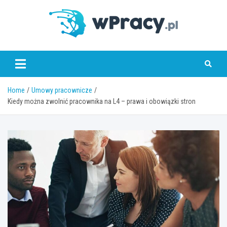
Skip
to
content
wPracy.pl
Home
Umowy pracownicze
Kiedy można zwolnić pracownika na L4 – prawa i obowiązki stron