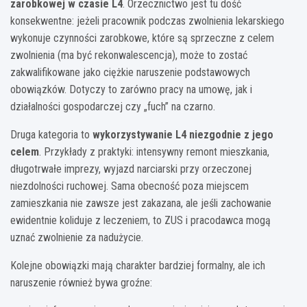
zarobkowej w czasie L4
. Orzecznictwo jest tu dość
konsekwentne: jeżeli pracownik podczas zwolnienia lekarskiego
wykonuje czynności zarobkowe, które są sprzeczne z celem
zwolnienia (ma być rekonwalescencja), może to zostać
zakwalifikowane jako ciężkie naruszenie podstawowych
obowiązków. Dotyczy to zarówno pracy na umowę, jak i
działalności gospodarczej czy „fuch” na czarno.
Druga kategoria to
wykorzystywanie L4 niezgodnie z jego
celem
. Przykłady z praktyki: intensywny remont mieszkania,
długotrwałe imprezy, wyjazd narciarski przy orzeczonej
niezdolności ruchowej. Sama obecność poza miejscem
zamieszkania nie zawsze jest zakazana, ale jeśli zachowanie
ewidentnie koliduje z leczeniem, to ZUS i pracodawca mogą
uznać zwolnienie za nadużycie.
Kolejne obowiązki mają charakter bardziej formalny, ale ich
naruszenie również bywa groźne: