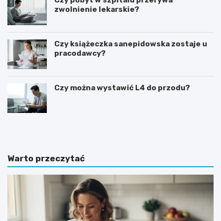
zwolnienie lekarskie?
Czy książeczka sanepidowska zostaje u
pracodawcy?
Czy można wystawić L4 do przodu?
J
J
a
a
k
k
i
p
e
r
Warto przeczytać
p
z
y
y
t
g
a
o
n
t
i
o
a
w