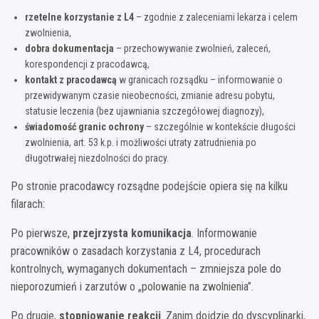
rzetelne korzystanie z L4
– zgodnie z zaleceniami lekarza i celem
zwolnienia,
dobra dokumentacja
– przechowywanie zwolnień, zaleceń,
korespondencji z pracodawcą,
kontakt z pracodawcą
w granicach rozsądku – informowanie o
przewidywanym czasie nieobecności, zmianie adresu pobytu,
statusie leczenia (bez ujawniania szczegółowej diagnozy),
świadomość granic ochrony
– szczególnie w kontekście długości
zwolnienia, art. 53 k.p. i możliwości utraty zatrudnienia po
długotrwałej niezdolności do pracy.
Po stronie pracodawcy rozsądne podejście opiera się na kilku
filarach:
Po pierwsze,
przejrzysta komunikacja
. Informowanie
pracowników o zasadach korzystania z L4, procedurach
kontrolnych, wymaganych dokumentach – zmniejsza pole do
nieporozumień i zarzutów o „polowanie na zwolnienia”.
Po drugie,
stopniowanie reakcji
. Zanim dojdzie do dyscyplinarki,