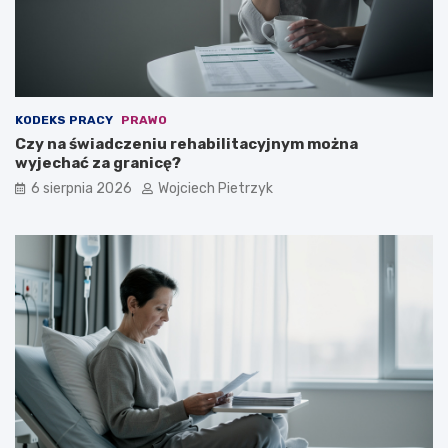
w
a
l
i
f
i
KODEKS PRACY
PRAWO
k
Czy na świadczeniu rehabilitacyjnym można
a
wyjechać za granicę?
c
y
6 sierpnia 2026
Wojciech Pietrzyk
j
n
e
j
?