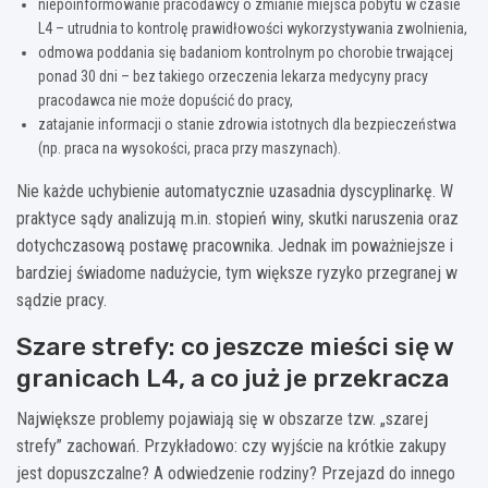
niepoinformowanie pracodawcy o zmianie miejsca pobytu w czasie
L4 – utrudnia to kontrolę prawidłowości wykorzystywania zwolnienia,
odmowa poddania się badaniom kontrolnym po chorobie trwającej
ponad 30 dni – bez takiego orzeczenia lekarza medycyny pracy
pracodawca nie może dopuścić do pracy,
zatajanie informacji o stanie zdrowia istotnych dla bezpieczeństwa
(np. praca na wysokości, praca przy maszynach).
Nie każde uchybienie automatycznie uzasadnia dyscyplinarkę. W
praktyce sądy analizują m.in. stopień winy, skutki naruszenia oraz
dotychczasową postawę pracownika. Jednak im poważniejsze i
bardziej świadome nadużycie, tym większe ryzyko przegranej w
sądzie pracy.
Szare strefy: co jeszcze mieści się w
granicach L4, a co już je przekracza
Największe problemy pojawiają się w obszarze tzw. „szarej
strefy” zachowań. Przykładowo: czy wyjście na krótkie zakupy
jest dopuszczalne? A odwiedzenie rodziny? Przejazd do innego