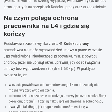
„wolno/nie wolno”. To szereg wyjątków, warunków i ryzyk dla obu
stron, opartych na przepisach Kodeksu pracy oraz orzecznictwie.
Na czym polega ochrona
pracownika na L4 i gdzie się
kończy
Podstawowa zasada wynika z
art. 41 Kodeksu pracy
:
pracodawca nie może wypowiedzieć umowy o pracę w czasie
usprawiedliwionej nieobecności pracownika, m.in. z powodu
choroby, jeżeli nie upłynął okres uprawniający do rozwiązania
umowy bez wypowiedzenia (czyli art. 53 k.p.). W praktyce
oznacza to, że:
w czasie prawidłowo udokumentowanego L4 co do zasady nie
można wręczyć wypowiedzenia,
ochrona działa niezależnie od rodzaju umowy (na czas nieokreślony,
określony, próbny) – liczy się fakt usprawiedliwionej nieobecności,
trwa tylko tak długo, jak długo nieobecność mieści się w