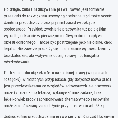
Po drugie,
zakaz nadużywania prawa
. Nawet jeśli formalnie
przesłanki do rozwiązania umowy są spełnione, sąd może ocenić
działania pracodawcy przez pryzmat zasad współżycia
społecznego. Przykład: zwolnienie pracownika tuż po ciężkim
wypadku, dokładnie w pierwszym możliwym dniu po upływie
okresu ochronnego – może być postrzegane jako nielojalne, choć
legalne. Nie zawsze przełoży się to na uznanie wypowiedzenia za
bezskuteczne, ale wpływa na ocenę sprawy i potencjalne
odszkodowanie.
Po trzecie,
obowiązek oferowania innej pracy
(w granicach
rozsądku). W niektórych przypadkach, gdy dotychczasowa praca
jest przeciwwskazana ze względów zdrowotnych, ale pracownik
może (z orzeczenia lekarza) wykonywać inne zadania, brak
jakiejkolwiek próby zaproponowania alternatywnego stanowiska
może zostać uznany za nadużycie przy stosowaniu art. 53 k.p.
Jednocześnie pracodawca
ma prawo się bronić
przed fikcyjnymi