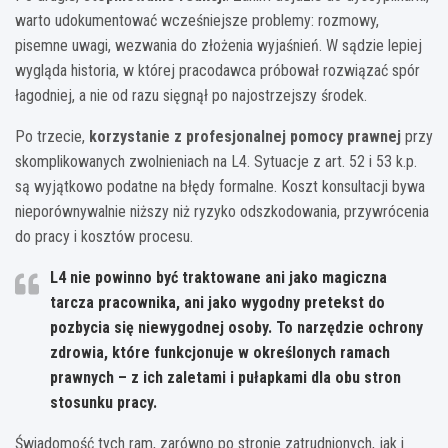
warto udokumentować wcześniejsze problemy: rozmowy,
pisemne uwagi, wezwania do złożenia wyjaśnień. W sądzie lepiej
wygląda historia, w której pracodawca próbował rozwiązać spór
łagodniej, a nie od razu sięgnął po najostrzejszy środek.
Po trzecie,
korzystanie z profesjonalnej pomocy prawnej
przy
skomplikowanych zwolnieniach na L4. Sytuacje z art. 52 i 53 k.p.
są wyjątkowo podatne na błędy formalne. Koszt konsultacji bywa
nieporównywalnie niższy niż ryzyko odszkodowania, przywrócenia
do pracy i kosztów procesu.
L4 nie powinno być traktowane ani jako magiczna
tarcza pracownika, ani jako wygodny pretekst do
pozbycia się niewygodnej osoby. To narzędzie ochrony
zdrowia, które funkcjonuje w określonych ramach
prawnych – z ich zaletami i pułapkami dla obu stron
stosunku pracy.
Świadomość tych ram, zarówno po stronie zatrudnionych, jak i