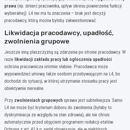
prawa
(np. śmierć pracownika, upływ okresu powierzenia funkcji
wybieralnej). L4 nie ma tu znaczenia – brak jest decyzji
pracodawcy, którą można byłoby zakwestionować.
Likwidacja pracodawcy, upadłość,
zwolnienia grupowe
Jeszcze inną płaszczyzną są zdarzenia po stronie pracodawcy. W
razie
likwidacji zakładu pracy lub ogłoszenia upadłości
ochrona pracownicza istotnie słabnie. Pracodawca może
wypowiedzieć umowę także osobom przebywającym na L4, bo
dochodzi do sytuacji, w której utrzymanie stosunku pracy jest
obiektywnie nierealne.
Przy
zwolnieniach grupowych
sprawa jest subtelniejsza. Samo
L4 nie może być kryterium doboru do zwolnienia (byłaby to
dyskryminacja ze względu na stan zdrowia), ale nie chroni
automatycznie przed objęciem programem redukcji etatów.
Ochrona z art. 41 k.p. nadal obowiązuje, ale w niektórych