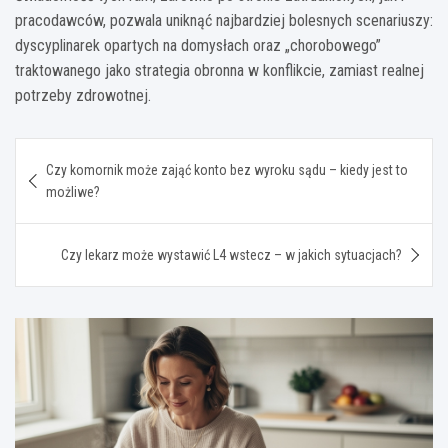
pracodawców, pozwala uniknąć najbardziej bolesnych scenariuszy:
dyscyplinarek opartych na domysłach oraz „chorobowego”
traktowanego jako strategia obronna w konflikcie, zamiast realnej
potrzeby zdrowotnej.
Nawigacja
Czy komornik może zająć konto bez wyroku sądu – kiedy jest to
wpisu
możliwe?
Czy lekarz może wystawić L4 wstecz – w jakich sytuacjach?