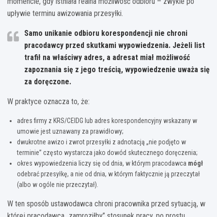
momencie, gdy istniała realna możliwość odbioru – zwykle po
upływie terminu awizowania przesyłki.
Samo unikanie odbioru korespondencji nie chroni
pracodawcy przed skutkami wypowiedzenia. Jeżeli list
trafił na właściwy adres, a adresat miał możliwość
zapoznania się z jego treścią, wypowiedzenie uważa się
za doręczone.
W praktyce oznacza to, że:
adres firmy z KRS/CEIDG lub adres korespondencyjny wskazany w
umowie jest uznawany za prawidłowy;
dwukrotne awizo i zwrot przesyłki z adnotacją „nie podjęto w
terminie” często wystarcza jako dowód skutecznego doręczenia;
okres wypowiedzenia liczy się od dnia, w którym pracodawca
mógł
odebrać przesyłkę, a nie od dnia, w którym faktycznie ją przeczytał
(albo w ogóle nie przeczytał).
W ten sposób ustawodawca chroni pracownika przed sytuacją, w
której pracodawca „zamroziłby” stosunek pracy, po prostu