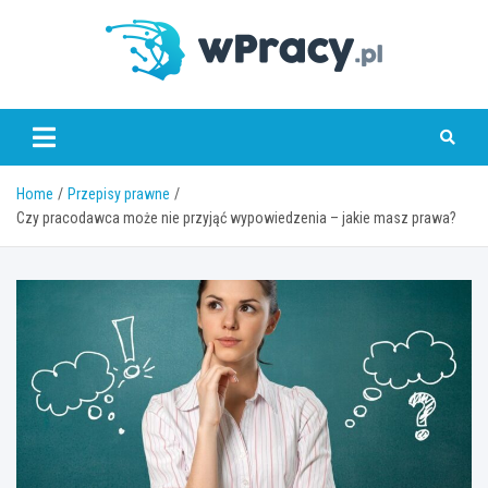
Skip
to
content
wPracy.pl
Home
Przepisy prawne
Czy pracodawca może nie przyjąć wypowiedzenia – jakie masz prawa?