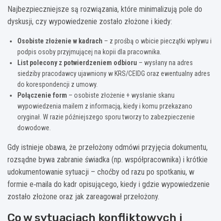
Najbezpieczniejsze są rozwiązania, które minimalizują pole do
dyskusji, czy wypowiedzenie zostało złożone i kiedy:
Osobiste złożenie w kadrach
– z prośbą o wbicie pieczątki wpływu i
podpis osoby przyjmującej na kopii dla pracownika.
List polecony z potwierdzeniem odbioru
– wysłany na adres
siedziby pracodawcy ujawniony w KRS/CEIDG oraz ewentualny adres
do korespondencji z umowy.
Połączenie form
– osobiste złożenie + wysłanie skanu
wypowiedzenia mailem z informacją, kiedy i komu przekazano
oryginał. W razie późniejszego sporu tworzy to zabezpieczenie
dowodowe.
Gdy istnieje obawa, że przełożony odmówi przyjęcia dokumentu,
rozsądne bywa zabranie świadka (np. współpracownika) i krótkie
udokumentowanie sytuacji – choćby od razu po spotkaniu, w
formie e‑maila do kadr opisującego, kiedy i gdzie wypowiedzenie
zostało złożone oraz jak zareagował przełożony.
Co w sytuacjach konfliktowych i