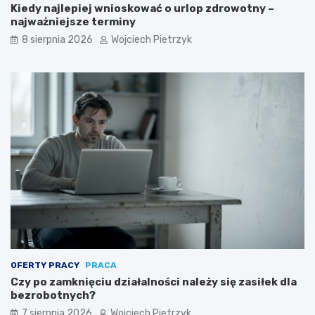
Kiedy najlepiej wnioskować o urlop zdrowotny –
k
najważniejsze terminy
a
c
8 sierpnia 2026
Wojciech Pietrzyk
y
j
n
e
j
?
OFERTY PRACY
PRACA
Czy po zamknięciu działalności należy się zasiłek dla
bezrobotnych?
7 sierpnia 2026
Wojciech Pietrzyk