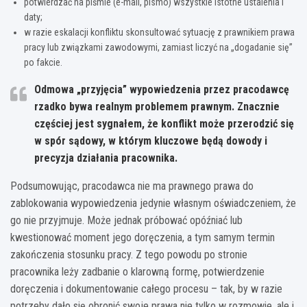
potwierdzać na piśmie (e-mail, pismo) wszystkie istotne ustalenia i
daty;
w razie eskalacji konfliktu skonsultować sytuację z prawnikiem prawa
pracy lub związkami zawodowymi, zamiast liczyć na „dogadanie się”
po fakcie.
Odmowa „przyjęcia” wypowiedzenia przez pracodawcę
rzadko bywa realnym problemem prawnym. Znacznie
częściej jest sygnałem, że konflikt może przerodzić się
w spór sądowy, w którym kluczowe będą dowody i
precyzja działania pracownika.
Podsumowując, pracodawca nie ma prawnego prawa do
zablokowania wypowiedzenia jedynie własnym oświadczeniem, że
go nie przyjmuje. Może jednak próbować opóźniać lub
kwestionować moment jego doręczenia, a tym samym termin
zakończenia stosunku pracy. Z tego powodu po stronie
pracownika leży zadbanie o klarowną formę, potwierdzenie
doręczenia i dokumentowanie całego procesu – tak, by w razie
potrzeby dało się obronić swoje prawa nie tylko w rozmowie, ale i