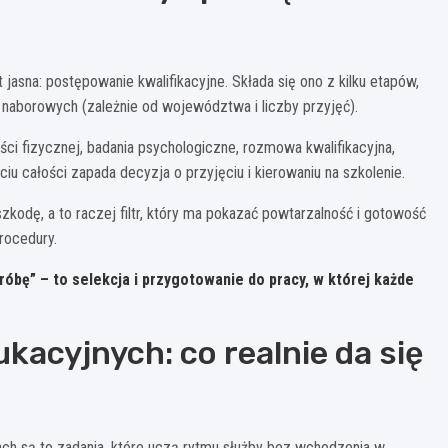
t jasna: postępowanie kwalifikacyjne. Składa się ono z kilku etapów,
h naborowych (zależnie od województwa i liczby przyjęć).
ści fizycznej, badania psychologiczne, rozmowa kwalifikacyjna,
iu całości zapada decyzja o przyjęciu i kierowaniu na szkolenie.
zkodę, a to raczej filtr, który ma pokazać powtarzalność i gotowość
rocedury.
róbę” – to selekcja i przygotowanie do pracy, w której każde
kacyjnych: co realnie da się
ach są to zadania, które uczą rytmu służby bez wchodzenia w