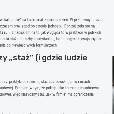
e „wskakuje się” na komisariat z dnia na dzień. W przeciwnym razie
 czasem brak zgód po stronie jednostki. Poniżej zebrane są
tażu
– z naciskiem na to, jak wygląda to w praktyce w polskich
dencki staż od służby kandydackiej, bo te pojęcia bywają mylone.
enia po niewłaściwych formularzach.
y „staż” (i gdzie ludzie
eczy: praktyki uczelniane, staż uczniowski (np. w ramach
awodowej. Problem w tym, że policja jako formacja mundurowa
żbowej, więc klasyczny staż „jak w firmie” ma ograniczenia.