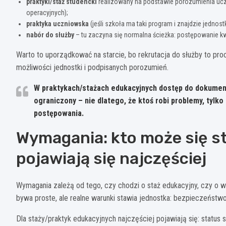
praktyki/staż studencki
realizowany na podstawie porozumienia ucz
operacyjnych);
praktyka uczniowska
(jeśli szkoła ma taki program i znajdzie jednos
nabór do służby
– tu zaczyna się normalna ścieżka: postępowanie kw
Warto to uporządkować na starcie, bo rekrutacja do służby to proc
możliwości jednostki i podpisanych porozumień.
W praktykach/stażach edukacyjnych dostęp do dokumen
ograniczony – nie dlatego, że ktoś robi problemy, tylko
postępowania.
Wymagania: kto może się st
pojawiają się najczęściej
Wymagania zależą od tego, czy chodzi o staż edukacyjny, czy o w
bywa proste, ale realne warunki stawia jednostka: bezpieczeństwo
Dla staży/praktyk edukacyjnych najczęściej pojawiają się: status 