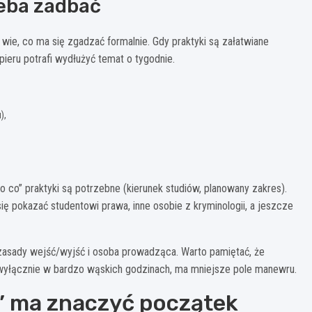
zeba zadbać
wie, co ma się zgadzać formalnie. Gdy praktyki są załatwiane
ieru potrafi wydłużyć temat o tygodnie.
),
o co” praktyki są potrzebne (kierunek studiów, planowany zakres).
się pokazać studentowi prawa, inne osobie z kryminologii, a jeszcze
 zasady wejść/wyjść i osoba prowadząca. Warto pamiętać, że
wyłącznie w bardzo wąskich godzinach, ma mniejsze pole manewru.
ż” ma znaczyć początek