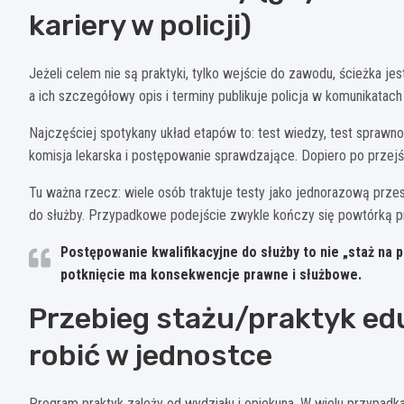
kariery w policji)
Jeżeli celem nie są praktyki, tylko wejście do zawodu, ścieżka jes
a ich szczegółowy opis i terminy publikuje policja w komunikatac
Najczęściej spotykany układ etapów to: test wiedzy, test sprawno
komisja lekarska i postępowanie sprawdzające. Dopiero po przejśc
Tu ważna rzecz: wiele osób traktuje testy jako jednorazową przes
do służby. Przypadkowe podejście zwykle kończy się powtórką p
Postępowanie kwalifikacyjne do służby to nie „staż na p
potknięcie ma konsekwencje prawne i służbowe.
Przebieg stażu/praktyk edu
robić w jednostce
Program praktyk zależy od wydziału i opiekuna. W wielu przypadk