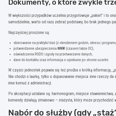
Dokumenty, o które zwykle tr
W większości przypadków uczelnia przygotowuje „pakiet” i to ona 
samodzielnie, warto od razu zebrać podstawy, bo brak jednego pap
Najczęściej proszone są:
skierowanie na praktyki/staż (z określeniem godzin, okresu i programu
potwierdzenie ubezpieczenia
NNW
(czasem także OC),
oświadczenia RODO i zgody na przetwarzanie danych,
dane do kontaktu oraz informacja o opiekunie po stronie uczelni.
W części jednostek pojawia się też prośba o krótką informację, „p
Nie chodzi o laurkę, tylko o dopasowanie miejsca: inne rzeczy da 
inne komuś z administracji.
Po akceptacji ustalane są: harmonogram, miejsce stawiennictwa,
komendy działają zmianowo – stażysta, który może przychodzić 
Nabór do służby (gdy „sta