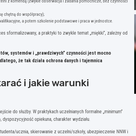
elni z komendą (zwykle obserwacja i zadania pomocnicze, bez czynności
tkę chętną do współpracy);
alifikacyjne, a potem szkolenie podstawowe i praca w jednostce.
es sformalizowany, a praktyki to zwykle temat „miękki”, zależny od
tów, systemów i „prawdziwych” czynności jest mocno
 dlatego, że tak działa ochrona danych i tajemnica
arać i jakie warunki
ejście do służby. W praktykach uczelnianych formalne „minimum”
, dyspozycyjność opiekuna, charakter wydziału.
studenta/ucznia, skierowanie z uczelni/szkoły, ubezpieczenie NNW i