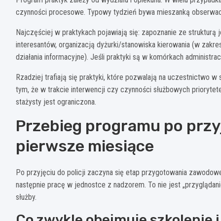
czynności procesowe. Typowy tydzień bywa mieszanką obserwacji
Najczęściej w praktykach pojawiają się: zapoznanie ze strukturą
interesantów, organizacją dyżurki/stanowiska kierowania (w zakre
działania informacyjne). Jeśli praktyki są w komórkach administracy
Rzadziej trafiają się praktyki, które pozwalają na uczestnictwo w
tym, że w trakcie interwencji czy czynności służbowych prioryte
stażysty jest ograniczona.
Przebieg programu po przyję
pierwsze miesiące
Po przyjęciu do policji zaczyna się etap przygotowania zawodow
następnie pracę w jednostce z nadzorem. To nie jest „przyglądanie
służby.
Co zwykle obejmuje szkolenie 