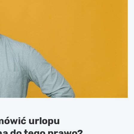
mówić urlopu
a do tego prawo?