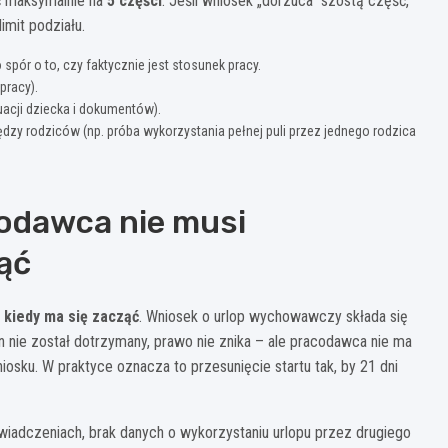
ć maksymalnie na
5 części
. Jeśli wniosek „dorzuca” szóstą część,
imit podziału.
pór o to, czy faktycznie jest stosunek pracy.
pracy).
uacji dziecka i dokumentów).
dzy rodziców (np. próba wykorzystania pełnej puli przez jednego rodzica
codawca nie musi
ąć
o
kiedy ma się zacząć
. Wniosek o urlop wychowawczy składa się
in nie został dotrzymany, prawo nie znika – ale pracodawca nie ma
sku. W praktyce oznacza to przesunięcie startu tak, by 21 dni
świadczeniach, brak danych o wykorzystaniu urlopu przez drugiego