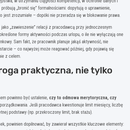
ępstwa, w utrzymaniu ciągłości kompetencji, w ochronie danych i
óbują „bronić się” formalnościami: dopytują o uprawnienie,
To jest zrozumiałe – dopóki nie przeradza się w blokowanie prawa.
 jako „zawieszenie” relacji z pracodawcą przy jednoczesnym
kreślone formy aktywności podczas urlopu, o ile nie wyłączają one
ynkowy. Sam fakt, że pracownik planuje jakąś aktywność, nie
tarcie – co najwyżej może reagować później, gdy pojawią się
ie z celem.
roga praktyczna, nie tylko
iem powinno być ustalenie,
czy to odmowa merytoryczna, czy
uporządkowania. Jeśli pracodawca kwestionuje limit miesięcy, liczbę
nej podstawy (np. przekroczony limit, brak stażu).
osek, powinien dopilnować, by zawierał wszystkie kluczowe elementy: