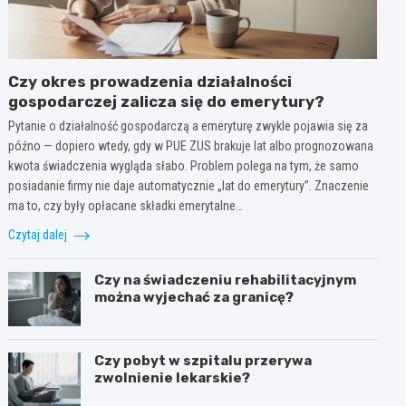
Czy okres prowadzenia działalności
gospodarczej zalicza się do emerytury?
Pytanie o działalność gospodarczą a emeryturę zwykle pojawia się za
późno — dopiero wtedy, gdy w PUE ZUS brakuje lat albo prognozowana
kwota świadczenia wygląda słabo. Problem polega na tym, że samo
posiadanie firmy nie daje automatycznie „lat do emerytury”. Znaczenie
ma to, czy były opłacane składki emerytalne…
Czytaj dalej
Czy na świadczeniu rehabilitacyjnym
można wyjechać za granicę?
Czy pobyt w szpitalu przerywa
zwolnienie lekarskie?