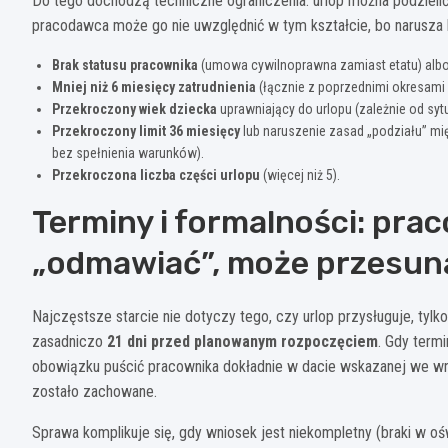
Do tego dochodzą techniczne ograniczenia: urlop można podzieli
pracodawca może go nie uwzględnić w tym kształcie, bo narusza l
Brak statusu pracownika
(umowa cywilnoprawna zamiast etatu) albo s
Mniej niż 6 miesięcy zatrudnienia
(łącznie z poprzednimi okresami 
Przekroczony wiek dziecka
uprawniający do urlopu (zależnie od syt
Przekroczony limit 36 miesięcy
lub naruszenie zasad „podziału” mię
bez spełnienia warunków).
Przekroczona liczba części urlopu
(więcej niż 5).
Terminy i formalności: pra
„odmawiać”, może przesun
Najczęstsze starcie nie dotyczy tego, czy urlop przysługuje, tylk
zasadniczo
21 dni przed planowanym rozpoczęciem
. Gdy term
obowiązku puścić pracownika dokładnie w dacie wskazanej we wnio
zostało zachowane.
Sprawa komplikuje się, gdy wniosek jest niekompletny (braki w o