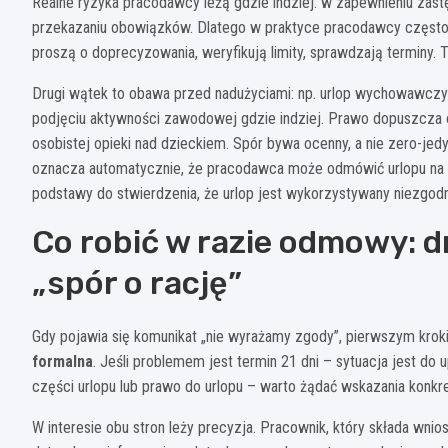
Realne ryzyka pracodawcy leżą gdzie indziej: w zapewnieniu zast
przekazaniu obowiązków. Dlatego w praktyce pracodawcy często pr
proszą o doprecyzowania, weryfikują limity, sprawdzają terminy. 
Drugi wątek to obawa przed nadużyciami: np. urlop wychowawczy
podjęciu aktywności zawodowej gdzie indziej. Prawo dopuszcza o
osobistej opieki nad dzieckiem. Spór bywa ocenny, a nie zero-jed
oznacza automatycznie, że pracodawca może odmówić urlopu na s
podstawy do stwierdzenia, że urlop jest wykorzystywany niezgodn
Co robić w razie odmowy: d
„spór o rację”
Gdy pojawia się komunikat „nie wyrażamy zgody”, pierwszym krok
formalna
. Jeśli problemem jest termin 21 dni – sytuacja jest do 
części urlopu lub prawo do urlopu – warto żądać wskazania konkret
W interesie obu stron leży precyzja. Pracownik, który składa wni