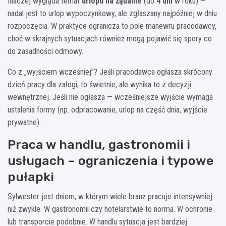
Inaczej wygląda temat
urlopu na żądanie
(do
4 dni
w roku) —
nadal jest to urlop wypoczynkowy, ale zgłaszany najpóźniej w dniu
rozpoczęcia. W praktyce ogranicza to pole manewru pracodawcy,
choć w skrajnych sytuacjach również mogą pojawić się spory co
do zasadności odmowy.
Co z „wyjściem wcześniej”? Jeśli pracodawca ogłasza skrócony
dzień pracy dla załogi, to świetnie, ale wynika to z decyzji
wewnętrznej. Jeśli nie ogłasza — wcześniejsze wyjście wymaga
ustalenia formy (np. odpracowanie, urlop na część dnia, wyjście
prywatne).
Praca w handlu, gastronomii i
usługach – ograniczenia i typowe
pułapki
Sylwester jest dniem, w którym wiele branż pracuje intensywniej
niż zwykle. W gastronomii czy hotelarstwie to norma. W ochronie
lub transporcie podobnie. W handlu sytuacja jest bardziej