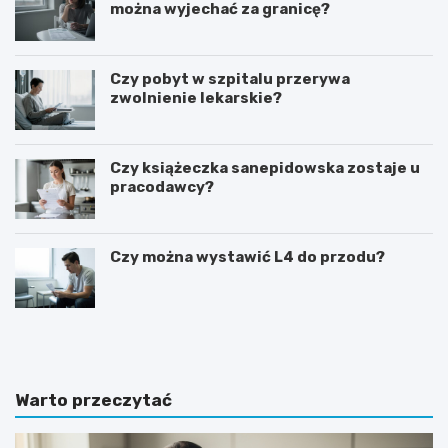
można wyjechać za granicę?
Czy pobyt w szpitalu przerywa
zwolnienie lekarskie?
Czy książeczka sanepidowska zostaje u
pracodawcy?
Czy można wystawić L4 do przodu?
J
J
a
a
k
k
i
p
e
r
Warto przeczytać
p
z
y
y
t
g