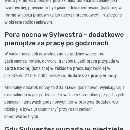
Warto pamiętać o jednym: jeśli zamiast dodatku udzielany jest
czas wolny
, powinno to być jasno udokumentowane (najlepiej w
formie wniosku pracownika lub decyzji pracodawcy) i rozliczone
w okresie rozliczeniowym.
Pora nocna w Sylwestra – dodatkowe
pieniądze za pracę po godzinach
W wielu miejscach newralgiczne są godziny wieczorne:
gastronomia, hotele, ochrona, transport. Jeśli praca przypada w
porze nocnej
(ustalanej w zakładzie pracy, najczęściej w
przedziale 21:00–7:00), należy się
dodatek za pracę w nocy
.
Minimalny dodatek nocny to
20%
stawki godzinowej wynikającej z
minimalnego wynagrodzenia. To ważne szczególnie przy niższych
pensjach i umowach godzinowych, bo w praktyce dodatek robi
różnicę, a bywa „zapominany” przy rozliczeniach
końcoworocznych.
Gdy Sylwester wypada w niedzielę