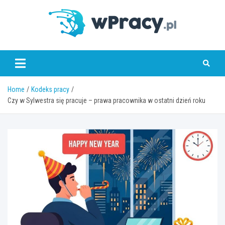
Skip
to
content
wPracy.pl
Home
Kodeks pracy
Czy w Sylwestra się pracuje – prawa pracownika w ostatni dzień roku