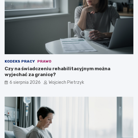
w
?
i
e
k
w
a
l
i
f
i
KODEKS PRACY
PRAWO
k
Czy na świadczeniu rehabilitacyjnym można
a
wyjechać za granicę?
c
y
6 sierpnia 2026
Wojciech Pietrzyk
j
n
e
j
?